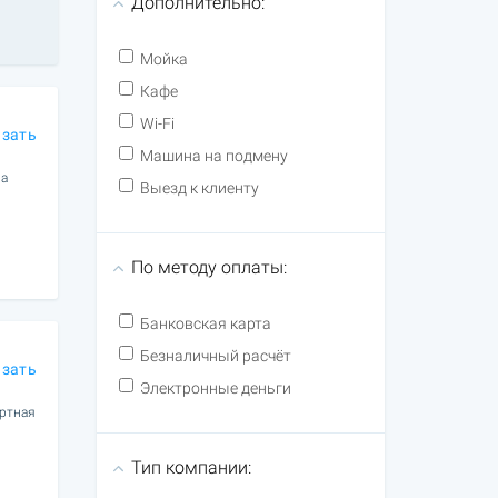
Дополнительно:
Мойка
Кафе
Wi-Fi
азать
Машина на подмену
ла
Выезд к клиенту
По методу оплаты:
Банковская карта
Безналичный расчёт
азать
Электронные деньги
ортная
Тип компании: