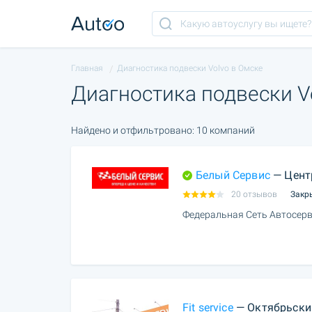
Главная
Диагностика подвески Volvo в Омске
Диагностика подвески V
Найдено и отфильтровано: 10 компаний
Белый Сервис
— Цент
20 отзывов
Закр
Федеральная Сеть Автосерв
Fit service
— Октябрьски