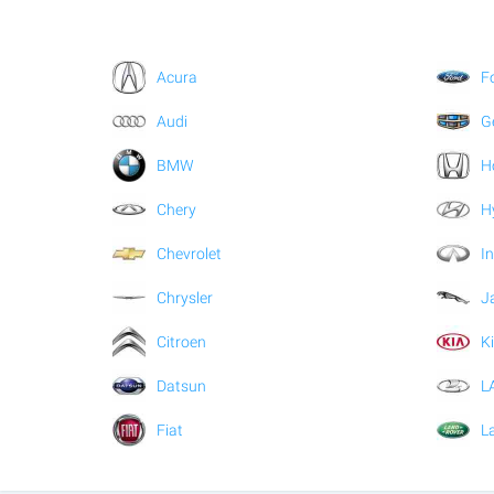
Acura
F
Audi
G
BMW
H
Chery
H
Chevrolet
In
Chrysler
J
Citroen
K
Datsun
L
Fiat
L