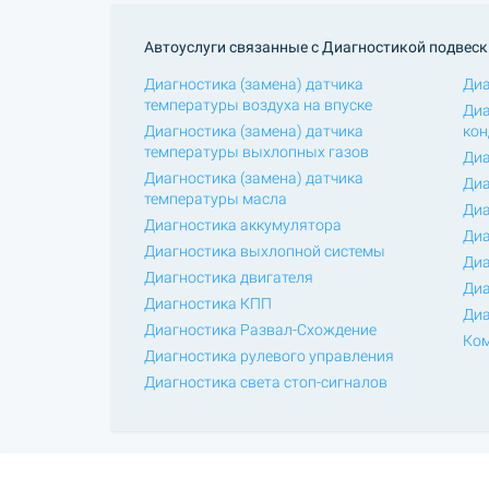
Автоуслуги связанные с Диагностикой подвеск
Диагностика (замена) датчика
Диа
температуры воздуха на впуске
Диа
Диагностика (замена) датчика
кон
температуры выхлопных газов
Диа
Диагностика (замена) датчика
Диа
температуры масла
Диа
Диагностика аккумулятора
Диа
Диагностика выхлопной системы
Диа
Диагностика двигателя
Диа
Диагностика КПП
Диа
Диагностика Развал-Схождение
Ком
Диагностика рулевого управления
Диагностика света стоп-сигналов