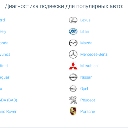
Диагностика подвески для популярных авто:
ord
Lexus
eely
Lifan
onda
Mazda
yundai
Mercedes-Benz
finiti
Mitsubishi
aguar
Nissan
ia
Opel
ADA (ВАЗ)
Peugeot
and Rover
Porsche