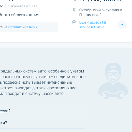
то
Закроется в 21:00
Октябрьский округ, улица
йного обслуживания.
Панфилова, 9
Ещё 4 адреса Fit
отзыв
Оставить отзыв >
service в Омске
традальных систем авто, особенно с учетом
я свою основную функцию – соединительное
й, подвеска испытывает интенсивные
из строя выходят детали, составляющие
ля входит в систему шасси авто.
ески?
ски?