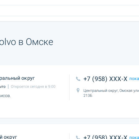
olvo в Омске
ральный округ
+7 (958) XXX-X
пок
ыто
Откроется сегодня в 9:00
Центральный округ, Омская ули
исов.
213Б
й округ
+7 (958) XXX-X
пок