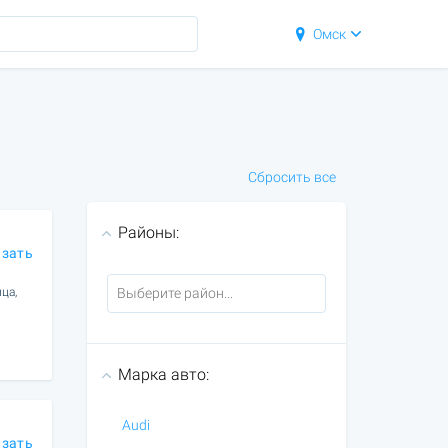
Омск
Сбросить все
Районы:
азать
ца,
Марка авто:
Audi
азать