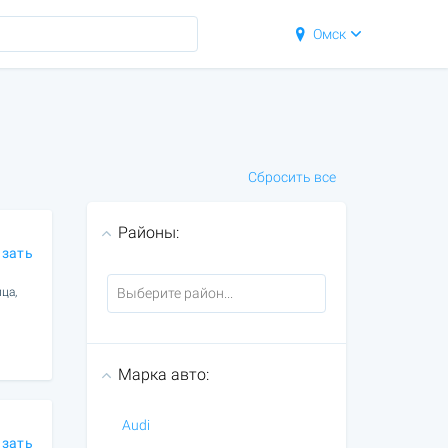
Омск
Сбросить все
Районы:
азать
ца,
Марка авто:
Audi
азать