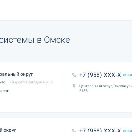
 системы в Омске
ральный округ
+7 (958) XXX-X
пок
ыто
Откроется сегодня в 9:00
Центральный округ, Омская ули
исов.
213Б
й округ
+7 (958) XXX-X
пок