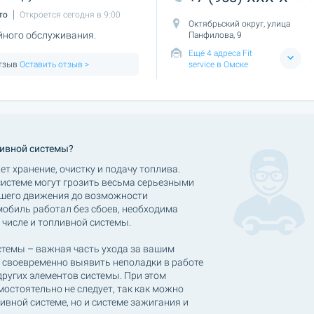
то
Откроется сегодня в 9:00
Октябрьский округ, улица
йного обслуживания.
Панфилова, 9
Ещё 4 адреса Fit
отзыв
Оставить отзыв >
service в Омске
ливной системы?
т хранение, очистку и подачу топлива.
системе могут грозить весьма серьезными
ейшего движения до возможности
мобиль работал без сбоев, необходима
 числе и топливной системы.
стемы – важная часть ухода за вашим
 своевременно выявить неполадки в работе
других элементов системы. При этом
остоятельно не следует, так как можно
вной системе, но и системе зажигания и