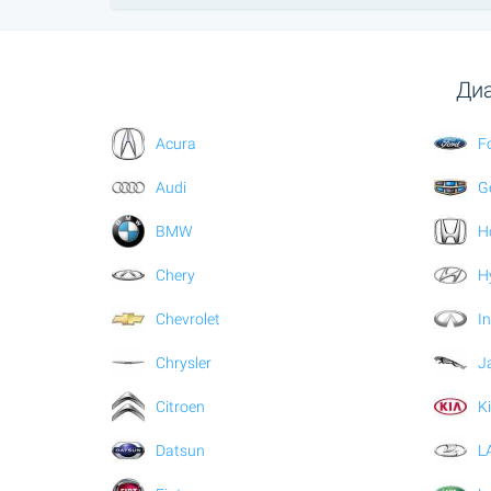
Диа
Acura
F
Audi
G
BMW
H
Chery
H
Chevrolet
In
Chrysler
J
Citroen
K
Datsun
L