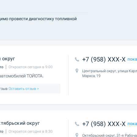
димо провести диагностику топливной
 округ
+7 (958) XXX-X
пок
то
Откроется сегодня в 9:00
Центральный округ, улица Кар
 автомобилей ТОЙОТА.
Маркса, 19
отзыв
Оставить отзыв >
тябрьский округ
+7 (958) XXX-X
пок
то
Откроется сегодня в 8:30
Октябрьский округ, 31-я Рабоч