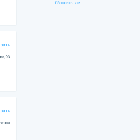
Сбросить все
азать
ва, 93
азать
ортная