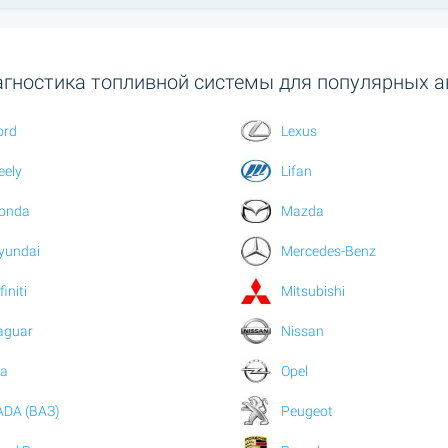
гностика топливной системы для популярных а
ord
Lexus
eely
Lifan
onda
Mazda
yundai
Mercedes-Benz
finiti
Mitsubishi
aguar
Nissan
ia
Opel
ADA (ВАЗ)
Peugeot