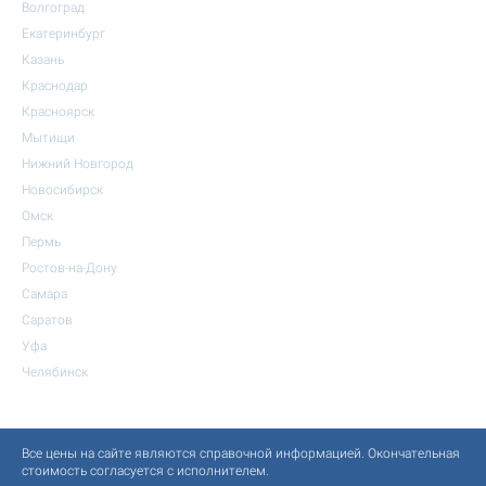
Волгоград
Екатеринбург
Казань
Краснодар
Красноярск
Мытищи
Нижний Новгород
Новосибирск
Омск
Пермь
Ростов-на-Дону
Самара
Саратов
Уфа
Челябинск
Все цены на сайте являются справочной информацией. Окончательная
стоимость согласуется с исполнителем.