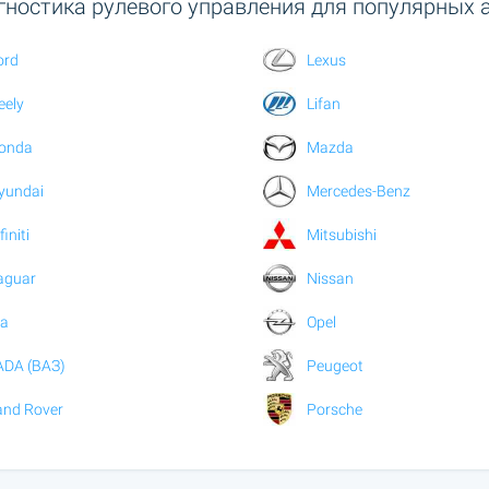
гностика рулевого управления для популярных а
ord
Lexus
eely
Lifan
onda
Mazda
yundai
Mercedes-Benz
finiti
Mitsubishi
aguar
Nissan
ia
Opel
ADA (ВАЗ)
Peugeot
and Rover
Porsche