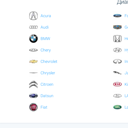
Диа
Acura
F
Audi
G
BMW
H
Chery
H
Chevrolet
In
Chrysler
J
Citroen
K
Datsun
L
Fiat
L