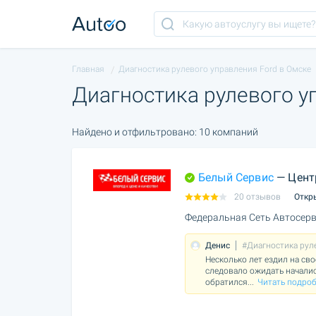
Главная
Диагностика рулевого управления Ford в Омске
Диагностика рулевого у
Найдено и отфильтровано: 10 компаний
Белый Сервис
— Цент
20 отзывов
Откр
Федеральная Сеть Автосерв
Денис
#Диагностика рул
Несколько лет ездил на сво
следовало ожидать началис
обратился
...
Читать подроб