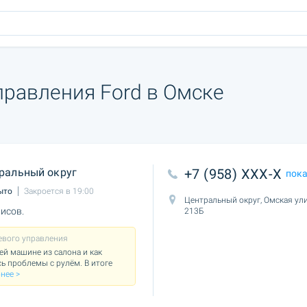
правления Ford в Омске
ральный округ
+7 (958) XXX-X
пок
ыто
Закроется в 19:00
Центральный округ, Омская ули
исов.
213Б
евого управления
ей машине из салона и как
ь проблемы с рулём. В итоге
нее >