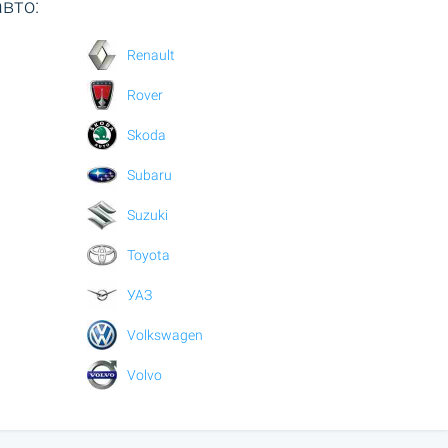
вто:
Renault
Rover
Skoda
Subaru
Suzuki
Toyota
УАЗ
Volkswagen
Volvo