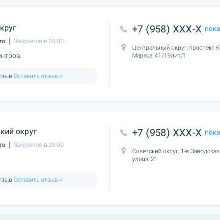
круг
+7 (958) XXX-X
пок
то
Закроется в 20:00
Центральный округ, проспект 
нтров.
Маркса, 41/19литЛ
отзыв
Оставить отзыв >
кий округ
+7 (958) XXX-X
пок
то
Закроется в 20:00
Советский округ, 1-я Заводская
улица, 21
отзыв
Оставить отзыв >