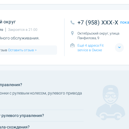
й округ
+7 (958) XXX-X
пок
то
Закроется в 21:00
Октябрьский округ, улица
йного обслуживания.
Панфилова, 9
Ещё 4 адреса Fit
отзыв
Оставить отзыв >
service в Омске
управления?
лонки с рулевым колесом, рулевого привода
 рулевого управления?
вала-cхождения?