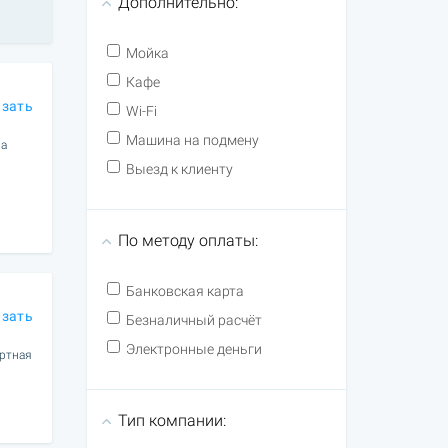
Дополнительно:
Мойка
Кафе
азать
Wi-Fi
Машина на подмену
ла
Выезд к клиенту
По методу оплаты:
Банковская карта
азать
Безналичный расчёт
Электронные деньги
ортная
Тип компании: