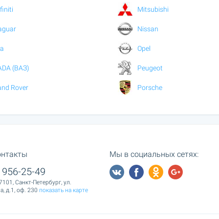
finiti
Mitsubishi
aguar
Nissan
ia
Opel
ADA (ВАЗ)
Peugeot
and Rover
Porsche
онтакты
Мы в социальных сетях:
 956-25-49
7101, Санкт-Петербург, ул.
, д.1, оф. 230
показать на карте