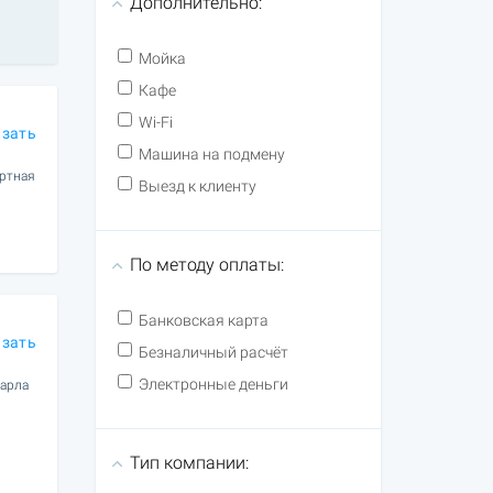
Дополнительно:
Мойка
Кафе
Wi-Fi
азать
Машина на подмену
ортная
Выезд к клиенту
По методу оплаты:
Банковская карта
азать
Безналичный расчёт
Электронные деньги
Карла
Тип компании: