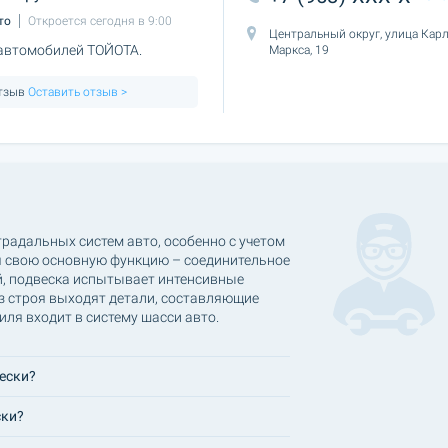
то
Откроется сегодня в 9:00
Центральный округ, улица Кар
 автомобилей ТОЙОТА.
Маркса, 19
отзыв
Оставить отзыв >
традальных систем авто, особенно с учетом
я свою основную функцию – соединительное
й, подвеска испытывает интенсивные
из строя выходят детали, составляющие
ля входит в систему шасси авто.
ески?
ски?