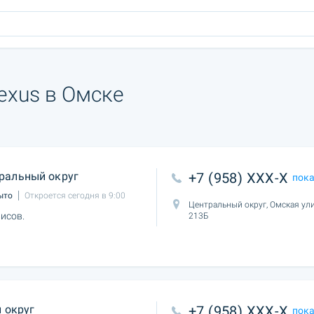
exus в Омске
ральный округ
+7 (958) XXX-X
пок
ыто
Откроется сегодня в 9:00
Центральный округ, Омская ули
исов.
213Б
 округ
+7 (958) XXX-X
пок