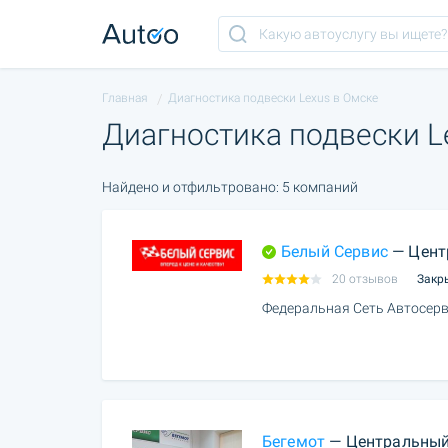
Главная
Диагностика подвески Lexus в Омске
Диагностика подвески L
Найдено и отфильтровано: 5 компаний
Белый Сервис
— Цент
20 отзывов
Закр
Федеральная Сеть Автосерв
Бегемот
— Центральный