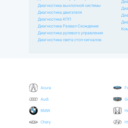
Диа
Диагностика выхлопной системы
Диа
Диагностика двигателя
Диа
Диагностика КПП
Диа
Диагностика Развал-Схождение
Ком
Диагностика рулевого управления
Диагностика света стоп-сигналов
Acura
F
Audi
G
BMW
H
Chery
H