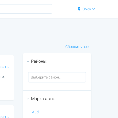
Омск
Сбросить все
Районы:
азать
ца,
Марка авто:
Audi
азать