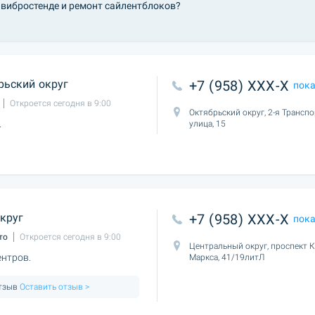
 вибростенде и ремонт сайлентблоков?
рьский округ
+7 (958) XXX-X
пок
Откроется сегодня в 9:00
Октябрьский округ, 2-я Трансп
.
улица, 15
круг
+7 (958) XXX-X
пок
то
Откроется сегодня в 9:00
Центральный округ, проспект 
нтров.
Маркса, 41/19литЛ
отзыв
Оставить отзыв >