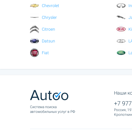
Chevrolet
In
Chrysler
J
Citroen
K
Datsun
L
Fiat
L
Наши к
+7 977
Cистема поиска
Россия, 19
автомобильных услуг в РФ
Кропоткина