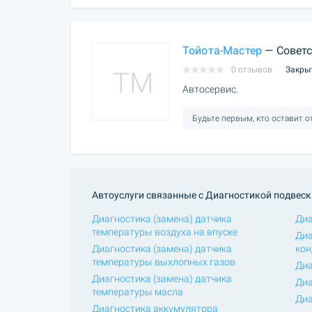
Тойота-Мастер
— Советс
0 отзывов
Закры
TM
Автосервис.
Будьте первым, кто оставит 
Автоуслуги связанные с Диагностикой подвеск
Диагностика (замена) датчика
Диа
температуры воздуха на впуске
Диа
Диагностика (замена) датчика
кон
температуры выхлопных газов
Диа
Диагностика (замена) датчика
Диа
температуры масла
Диа
Диагностика аккумулятора