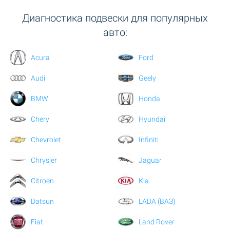
Диагностика подвески для популярных
авто:
Acura
Ford
Audi
Geely
BMW
Honda
Chery
Hyundai
Chevrolet
Infiniti
Chrysler
Jaguar
Citroen
Kia
Datsun
LADA (ВАЗ)
Fiat
Land Rover