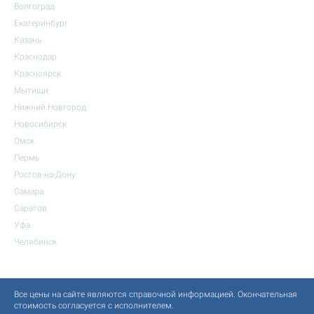
Волгоград
Екатеринбург
Казань
Краснодар
Красноярск
Мытищи
Нижний Новгород
Новосибирск
Омск
Пермь
Ростов-на-Дону
Самара
Саратов
Уфа
Челябинск
Все цены на сайте являются справочной информацией. Окончательная
стоимость согласуется с исполнителем.