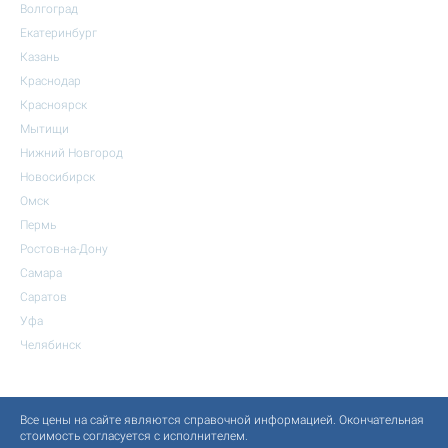
Волгоград
Екатеринбург
Казань
Краснодар
Красноярск
Мытищи
Нижний Новгород
Новосибирск
Омск
Пермь
Ростов-на-Дону
Самара
Саратов
Уфа
Челябинск
Все цены на сайте являются справочной информацией. Окончательная
стоимость согласуется с исполнителем.