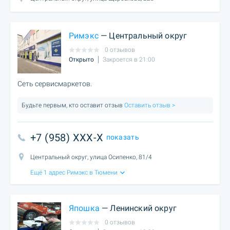
Римэкс
— Центральный округ
0 отзывов
Открыто
Закроется в 21:00
Сеть сервисмаркетов.
Будьте первым, кто оставит отзыв
Оставить отзыв >
+7 (958) XXX-X
показать
Центральный округ, улица Осипенко, 81/4
Ещё 1 адрес Римэкс в Тюмени
Япошка
— Ленинский округ
0 отзывов