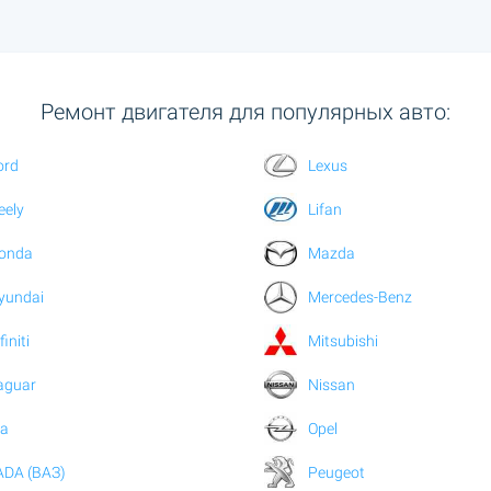
Ремонт двигателя для популярных авто:
ord
Lexus
eely
Lifan
onda
Mazda
yundai
Mercedes-Benz
finiti
Mitsubishi
aguar
Nissan
ia
Opel
ADA (ВАЗ)
Peugeot