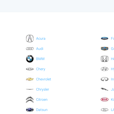
Acura
F
Audi
G
BMW
H
Chery
H
Chevrolet
In
Chrysler
J
Citroen
K
Datsun
L