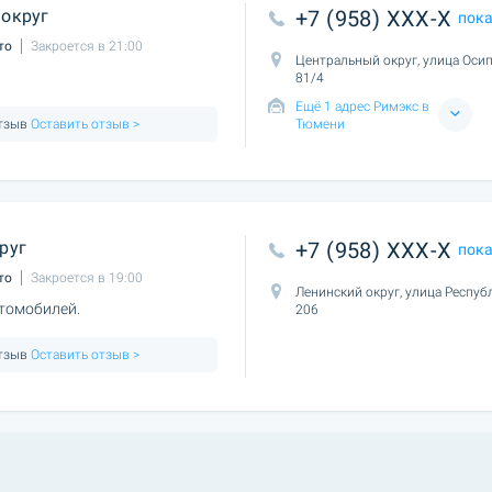
округ
+7 (958) XXX-X
пок
то
Закроется в 21:00
Центральный округ, улица Осип
81/4
Ещё 1 адрес Римэкс в
отзыв
Оставить отзыв >
Тюмени
руг
+7 (958) XXX-X
пок
то
Закроется в 19:00
Ленинский округ, улица Респуб
томобилей.
206
отзыв
Оставить отзыв >