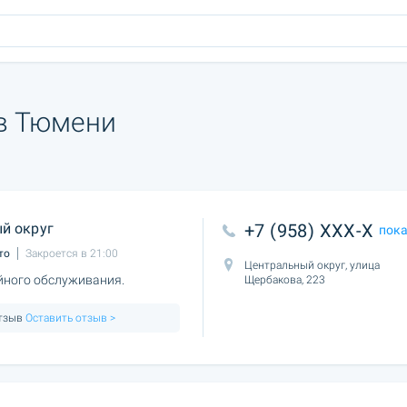
в Тюмени
й округ
+7 (958) XXX-X
пок
то
Закроется в 21:00
Центральный округ, улица
йного обслуживания.
Щербакова, 223
отзыв
Оставить отзыв >