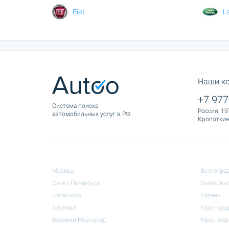
Fiat
L
Наши к
+7 977
Cистема поиска
Россия, 19
автомобильных услуг в РФ
Кропоткина
Москва
Волгогра
Санкт-Петербург
Екатерин
Балашиха
Казань
Барнаул
Краснода
Великий Новгород
Краснояр