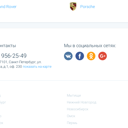
and Rover
Porsche
онтакты
Мы в социальных сетях:
 956-25-49
7101, Санкт-Петербург, ул.
, д.1, оф. 230
показать на карте
д
Мытищи
бург
Нижний Новгород
Новосибирск
р
Омск
ск
Пермь