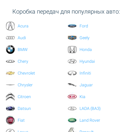
Коробка передач для популярных авто:
Acura
Ford
Audi
Geely
BMW
Honda
Chery
Hyundai
Chevrolet
Infiniti
Chrysler
Jaguar
Citroen
Kia
Datsun
LADA (ВАЗ)
Fiat
Land Rover
Lexus
Renault