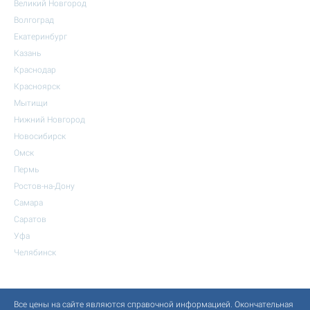
Великий Новгород
Волгоград
Екатеринбург
Казань
Краснодар
Красноярск
Мытищи
Нижний Новгород
Новосибирск
Омск
Пермь
Ростов-на-Дону
Самара
Саратов
Уфа
Челябинск
Все цены на сайте являются справочной информацией. Окончательная