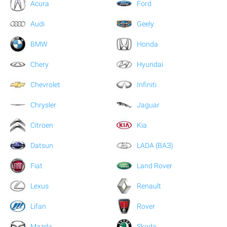
Acura
Ford
Audi
Geely
BMW
Honda
Chery
Hyundai
Chevrolet
Infiniti
Chrysler
Jaguar
Citroen
Kia
Datsun
LADA (ВАЗ)
Fiat
Land Rover
Lexus
Renault
Lifan
Rover
Mazda
Skoda