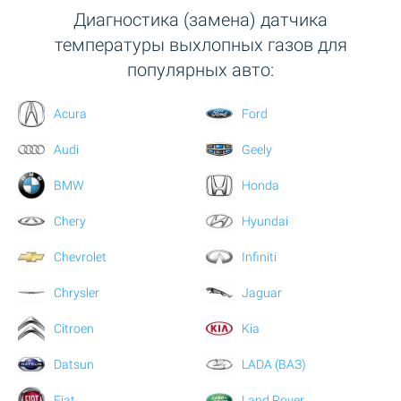
Диагностика (замена) датчика
температуры выхлопных газов для
популярных авто:
Acura
Ford
Audi
Geely
BMW
Honda
Chery
Hyundai
Chevrolet
Infiniti
Chrysler
Jaguar
Citroen
Kia
Datsun
LADA (ВАЗ)
Fiat
Land Rover