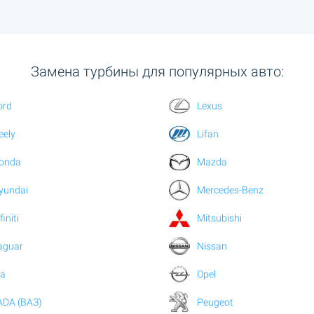
Замена турбины для популярных авто:
ord
Lexus
eely
Lifan
onda
Mazda
yundai
Mercedes-Benz
finiti
Mitsubishi
aguar
Nissan
ia
Opel
ADA (ВАЗ)
Peugeot