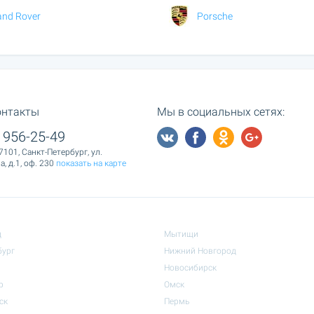
and Rover
Porsche
онтакты
Мы в социальных сетях:
 956-25-49
7101, Санкт-Петербург, ул.
, д.1, оф. 230
показать на карте
д
Мытищи
бург
Нижний Новгород
Новосибирск
р
Омск
ск
Пермь