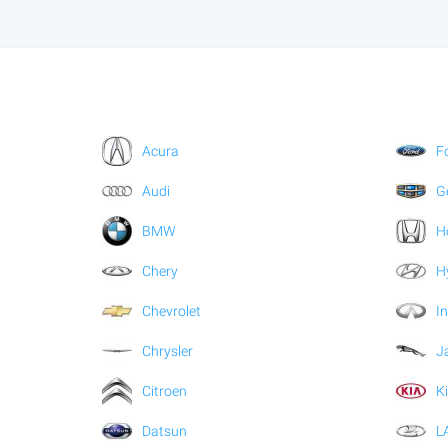
Acura
F
Audi
G
BMW
H
Chery
H
Chevrolet
In
Chrysler
J
Citroen
K
Datsun
L