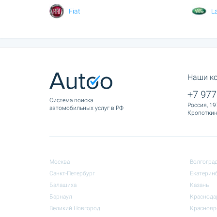
Fiat
L
Наши к
+7 977
Cистема поиска
Россия, 19
автомобильных услуг в РФ
Кропоткина
Москва
Волгогра
Санкт-Петербург
Екатерин
Балашиха
Казань
Барнаул
Краснода
Великий Новгород
Краснояр