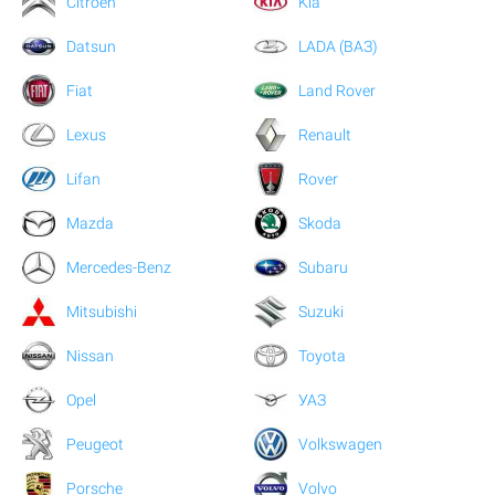
Citroen
Kia
Datsun
LADA (ВАЗ)
Fiat
Land Rover
Lexus
Renault
Lifan
Rover
Mazda
Skoda
Mercedes-Benz
Subaru
Mitsubishi
Suzuki
Nissan
Toyota
Opel
УАЗ
Peugeot
Volkswagen
Porsche
Volvo