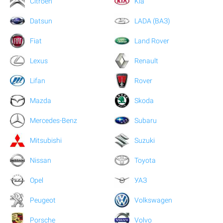
Citroen
Kia
Datsun
LADA (ВАЗ)
Fiat
Land Rover
Lexus
Renault
Lifan
Rover
Mazda
Skoda
Mercedes-Benz
Subaru
Mitsubishi
Suzuki
Nissan
Toyota
Opel
УАЗ
Peugeot
Volkswagen
Porsche
Volvo