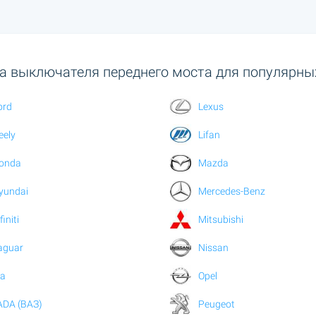
а выключателя переднего моста для популярных
ord
Lexus
eely
Lifan
onda
Mazda
yundai
Mercedes-Benz
finiti
Mitsubishi
aguar
Nissan
ia
Opel
ADA (ВАЗ)
Peugeot