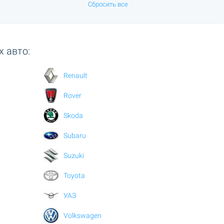
Сбросить все
 авто:
Renault
Rover
Skoda
Subaru
Suzuki
Toyota
УАЗ
Volkswagen