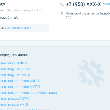
руг
+7 (958) XXX-X
пок
то
Откроется сегодня в 9:00
Ленинский округ, улица Респуб
томобилей.
206
отзыв
Оставить отзыв >
переднего моста:
мена опоры МКПП
ена подушек АКПП
ена подушек МКПП
ена подшипников АКПП
ена подшипников МКПП
ена подшипников первичного вала
ена привод АКПП
ена привод МКПП