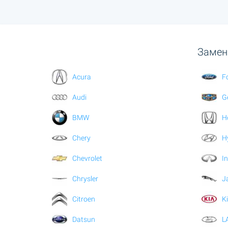
Замен
Acura
F
Audi
G
BMW
H
Chery
H
Chevrolet
In
Chrysler
J
Citroen
K
Datsun
L