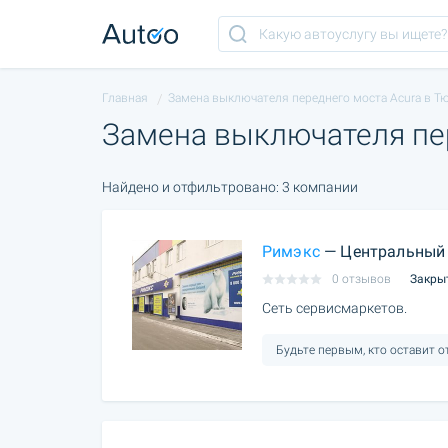
Главная
Замена выключателя переднего моста Acura в Т
Замена выключателя пе
Найдено и отфильтровано: 3 компании
Римэкс
— Центральный 
0 отзывов
Закры
Сеть сервисмаркетов.
Будьте первым, кто оставит 