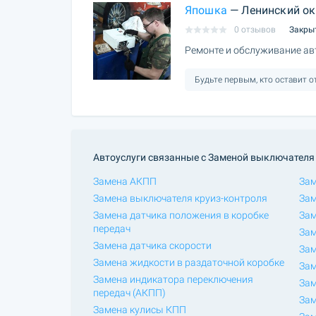
Япошка
— Ленинский ок
0 отзывов
Закры
Ремонте и обслуживание ав
Будьте первым, кто оставит 
Автоуслуги связанные с Заменой выключателя 
Замена АКПП
За
Замена выключателя круиз-контроля
Зам
Замена датчика положения в коробке
Зам
передач
Зам
Замена датчика скорости
Зам
Замена жидкости в раздаточной коробке
Зам
Замена индикатора переключения
Зам
передач (АКПП)
Зам
Замена кулисы КПП