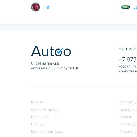
Fiat
L
Наши к
+7 977
Cистема поиска
Россия, 19
автомобильных услуг в РФ
Кропоткина
Москва
Волгогра
Санкт-Петербург
Екатерин
Балашиха
Казань
Барнаул
Краснода
Великий Новгород
Краснояр