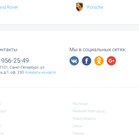
and Rover
Porsche
онтакты
Мы в социальных сетях:
 956-25-49
7101, Санкт-Петербург, ул.
, д.1, оф. 230
показать на карте
д
Мытищи
бург
Нижний Новгород
Новосибирск
р
Омск
ск
Пермь