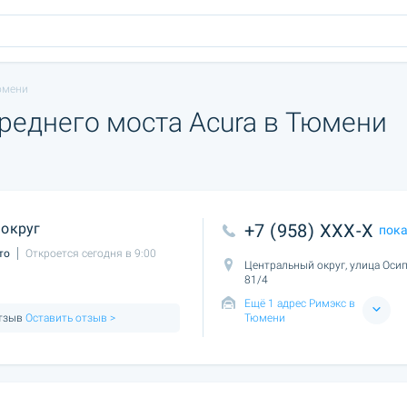
юмени
реднего моста Acura в Тюмени
округ
+7 (958) XXX-X
пок
то
Откроется сегодня в 9:00
Центральный округ, улица Осип
81/4
Ещё 1 адрес Римэкс в
отзыв
Оставить отзыв >
Тюмени