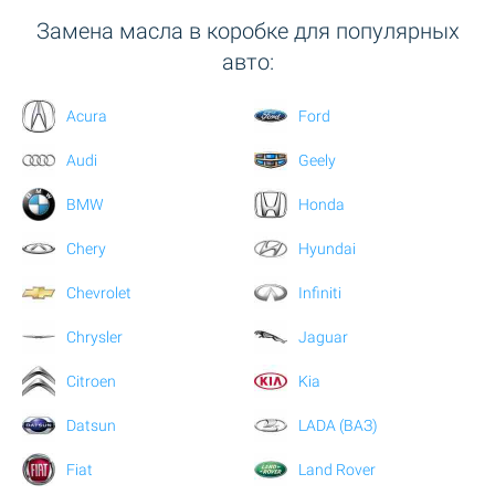
Замена масла в коробке для популярных
авто:
Acura
Ford
Audi
Geely
BMW
Honda
Chery
Hyundai
Chevrolet
Infiniti
Chrysler
Jaguar
Citroen
Kia
Datsun
LADA (ВАЗ)
Fiat
Land Rover