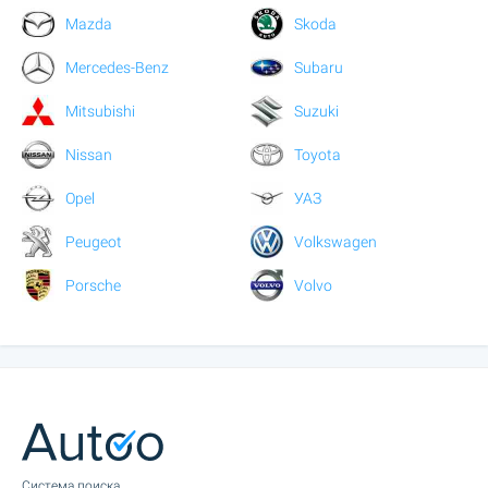
Mazda
Skoda
Mercedes-Benz
Subaru
Mitsubishi
Suzuki
Nissan
Toyota
Opel
УАЗ
Peugeot
Volkswagen
Porsche
Volvo
Cистема поиска