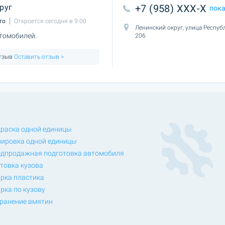
руг
+7 (958) XXX-X
пок
то
Откроется сегодня в 9:00
Ленинский округ, улица Респуб
томобилей.
206
отзыв
Оставить отзыв >
раска одной единицы
ировка одной единицы
дпродажная подготовка автомобиля
товка кузова
рка пластика
рка по кузову
ранение вмятин