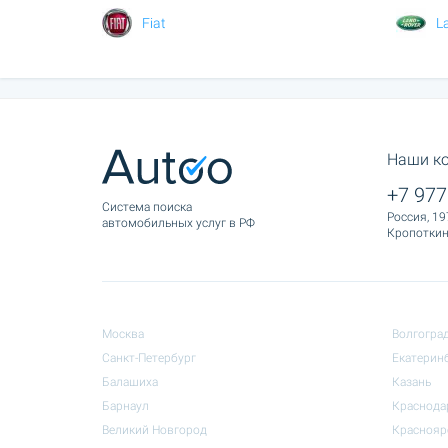
Fiat
L
Наши к
+7 977
Cистема поиска
Россия, 19
автомобильных услуг в РФ
Кропоткина
Москва
Волгогра
Санкт-Петербург
Екатерин
Балашиха
Казань
Барнаул
Краснода
Великий Новгород
Краснояр