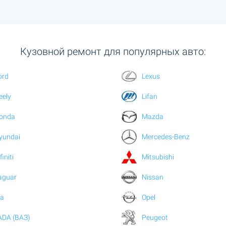
Кузовной ремонт для популярных авто:
ord
Lexus
eely
Lifan
onda
Mazda
yundai
Mercedes-Benz
finiti
Mitsubishi
aguar
Nissan
ia
Opel
ADA (ВАЗ)
Peugeot