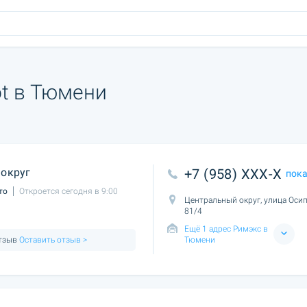
t в Тюмени
округ
+7 (958) XXX-X
пок
то
Откроется сегодня в 9:00
Центральный округ, улица Осип
81/4
Ещё 1 адрес Римэкс в
отзыв
Оставить отзыв >
Тюмени