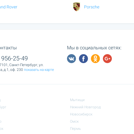
and Rover
Porsche
онтакты
Мы в социальных сетях:
 956-25-49
7101, Санкт-Петербург, ул.
, д.1, оф. 230
показать на карте
д
Мытищи
бург
Нижний Новгород
Новосибирск
р
Омск
ск
Пермь