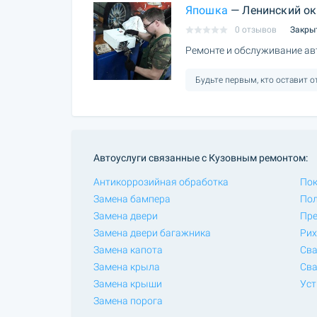
Япошка
— Ленинский ок
0 отзывов
Закры
Ремонте и обслуживание ав
Будьте первым, кто оставит 
Автоуслуги связанные с Кузовным ремонтом:
Антикоррозийная обработка
Пок
Замена бампера
Пол
Замена двери
Пре
Замена двери багажника
Рих
Замена капота
Сва
Замена крыла
Сва
Замена крыши
Уст
Замена порога