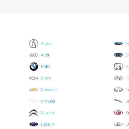
Acura
F
Audi
G
BMW
H
Chery
H
Chevrolet
In
Chrysler
J
Citroen
K
Datsun
L