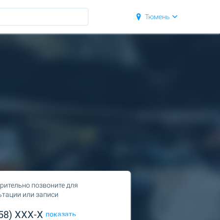
Тюмень
рительно позвоните для
ьтации или записи
958) XXX-X
показать