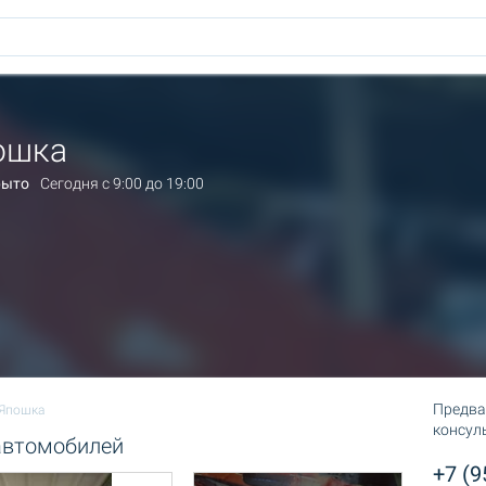
ошка
рыто
Сегодня c 9:00 до 19:00
Предва
Япошка
консул
автомобилей
+7 (