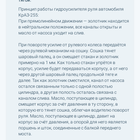
тягой.
Принцип работы гидроусилителя руля автомобиля
КрАЗ-255:
При прямолинейном движении — золотник находится
в нейтральном положении, все каналы открыты и
масло от насоса уходит на слив.
При повороте усилие от рулевого колеса передаётся
через рулевой механизм на сошку. Сошка тянет
шаровый палец, а он смещает стакан и золотник
примерно на 1 мм. Как только стакан упрётся в
корпус, усилие будет передаваться корпусу, а от него
через другой шаровый палец продольной тяге и
далее. Так как золотник сместился, канал от насоса
остался связанным только с одной полостью
цилиндра, а другая полость осталась связана с
каналом слива. Масло, поступающее в цилиндр,
смещает корпус за счёт давления в ту сторону, в
которую его тянет сошка, облегчая водителю поворот
руля. Масло, поступающее в цилиндр, давит на
корпус за счёт давления, а опорой для него является
поршень и шток, соединенные с балкой переднего
моста.