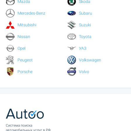
Mazda
Skoda
Mercedes-Benz
Subaru
Mitsubishi
Suzuki
Nissan
Toyota
Opel
УАЗ
Peugeot
Volkswagen
Porsche
Volvo
Cистема поиска
автомобильных услуг в РФ