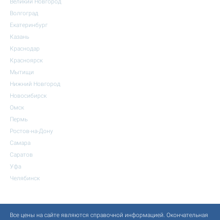
Великий Новгород
Волгоград
Екатеринбург
Казань
Краснодар
Красноярск
Мытищи
Нижний Новгород
Новосибирск
Омск
Пермь
Ростов-на-Дону
Самара
Саратов
Уфа
Челябинск
Все цены на сайте являются справочной информацией. Окончательная