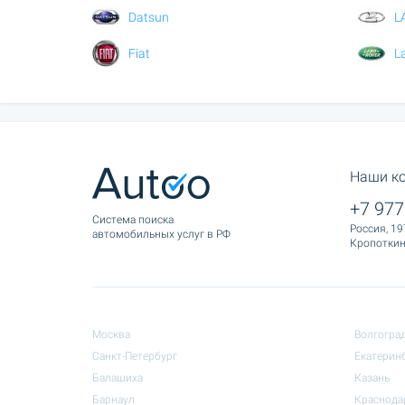
Datsun
L
Fiat
L
Наши к
+7 977
Cистема поиска
Россия, 19
автомобильных услуг в РФ
Кропоткина
Москва
Волгогра
Санкт-Петербург
Екатерин
Балашиха
Казань
Барнаул
Краснода