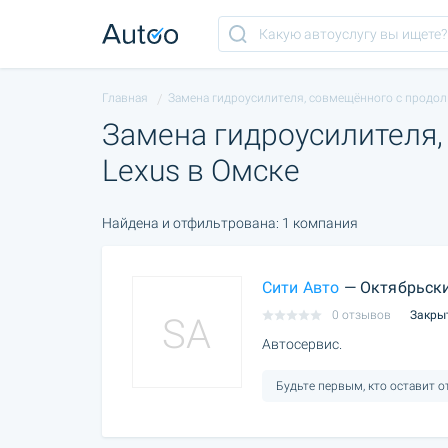
Главная
Замена гидроусилителя, совмещённого с продоль
Замена гидроусилителя,
Lexus в Омске
Найдена и отфильтрована: 1 компания
Сити Авто
— Октябрьски
0 отзывов
Закры
SA
Автосервис.
Будьте первым, кто оставит 