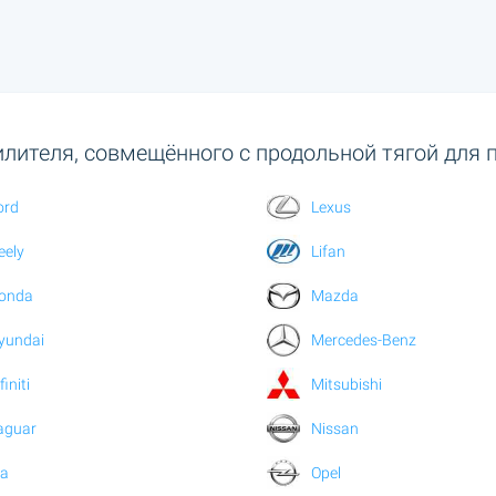
лителя, совмещённого с продольной тягой для 
ord
Lexus
eely
Lifan
onda
Mazda
yundai
Mercedes-Benz
finiti
Mitsubishi
aguar
Nissan
ia
Opel