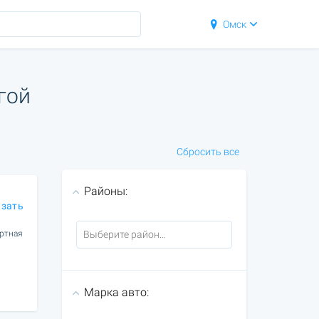
Омск
гой
Сбросить все
Районы:
азать
ортная
Марка авто: