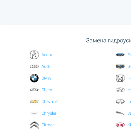
Замена гидроуси
Acura
F
Audi
G
BMW
H
Chery
H
Chevrolet
In
Chrysler
J
Citroen
K