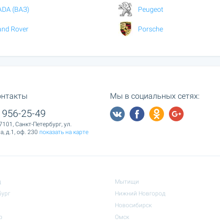
ADA (ВАЗ)
Peugeot
and Rover
Porsche
онтакты
Мы в социальных сетях:
 956-25-49
7101, Санкт-Петербург, ул.
, д.1, оф. 230
показать на карте
д
Мытищи
бург
Нижний Новгород
Новосибирск
р
Омск