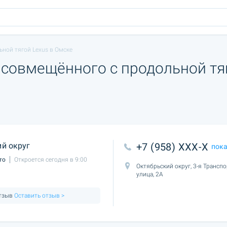
ной тягой Lexus в Омске
 совмещённого с продольной тя
й округ
+7 (958) XXX-X
пок
то
Откроется сегодня в 9:00
Октябрьский округ, 3-я Трансп
улица, 2А
отзыв
Оставить отзыв >