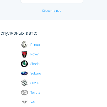
Сбросить все
популярных авто:
Renault
Rover
Skoda
Subaru
Suzuki
Toyota
УАЗ