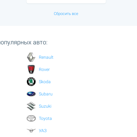
Сбросить все
популярных авто:
Renault
Rover
Skoda
Subaru
Suzuki
Toyota
УАЗ