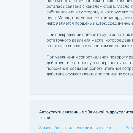
насоса остался связанным только с одной 
осталась связана с каналом слива. Масло, 
счёт давления в ту сторону, в которую его 
руля. Масло, поступающее в цилиндр, давит 
него является поршень и шток, соединенные
При прекращении поворота руля золотник в
остаточного давления масла, которое давит
золотника связана с основным каналом отв
При увеличении сопротивления повороту рас
действует и на торцевую поверхность золот
положение, создавая дополнительное сопро
действие осуществляется по принципу оста
Автоуслуги связанные с Заменой гидроусилите
тягой:
Замена бачка гидроусилителя рулевого
Зам