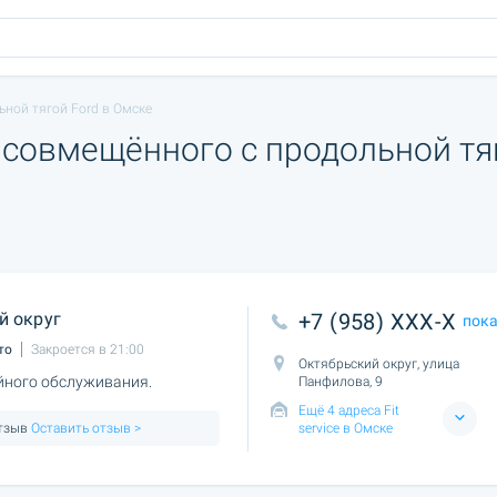
ьной тягой Ford в Омске
 совмещённого с продольной тя
й округ
+7 (958) XXX-X
пок
то
Закроется в 21:00
Октябрьский округ, улица
йного обслуживания.
Панфилова, 9
Ещё 4 адреса Fit
отзыв
Оставить отзыв >
service в Омске