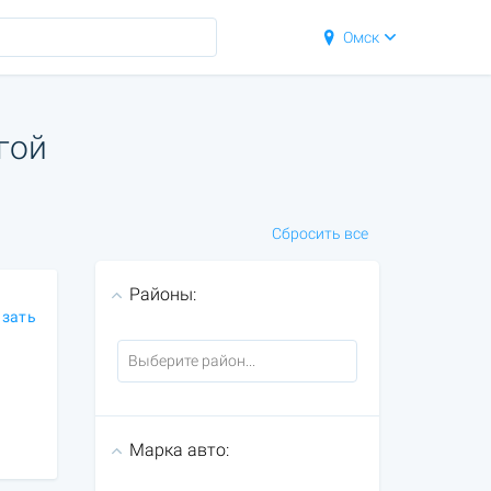
Омск
гой
Сбросить все
Районы:
азать
Марка авто: