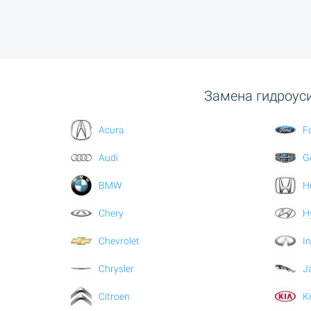
Замена гидроуси
Acura
F
Audi
G
BMW
H
Chery
H
Chevrolet
In
Chrysler
J
Citroen
K