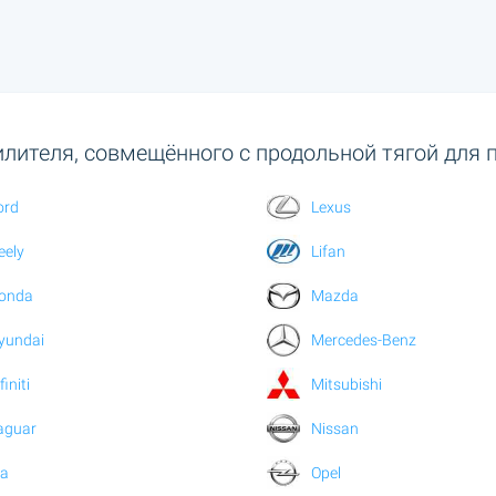
лителя, совмещённого с продольной тягой для 
ord
Lexus
eely
Lifan
onda
Mazda
yundai
Mercedes-Benz
finiti
Mitsubishi
aguar
Nissan
ia
Opel