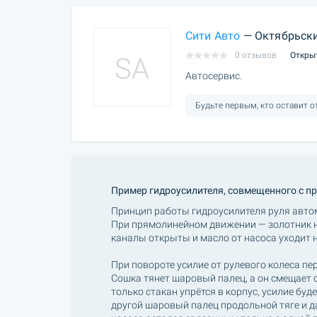
Сити Авто
— Октябрьски
0 отзывов
Откры
SA
Автосервис.
Будьте первым, кто оставит 
Пример гидроусилителя, совмещенного с пр
Принцип работы гидроусилителя руля авто
При прямолинейном движении — золотник н
каналы открыты и масло от насоса уходит н
При повороте усилие от рулевого колеса пе
Сошка тянет шаровый палец, а он смещает с
только стакан упрётся в корпус, усилие буде
другой шаровый палец продольной тяге и да