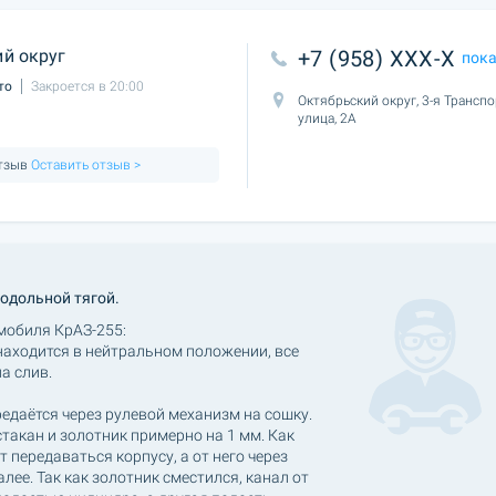
й округ
+7 (958) XXX-X
пок
то
Закроется в 20:00
Октябрьский округ, 3-я Трансп
улица, 2А
отзыв
Оставить отзыв >
одольной тягой.
мобиля КрАЗ-255:
аходится в нейтральном положении, все
а слив.
редаётся через рулевой механизм на сошку.
такан и золотник примерно на 1 мм. Как
т передаваться корпусу, а от него через
лее. Так как золотник сместился, канал от