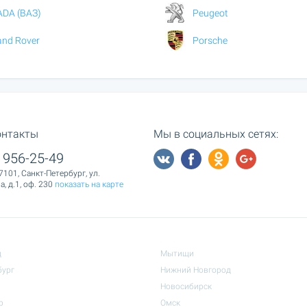
ADA (ВАЗ)
Peugeot
and Rover
Porsche
онтакты
Мы в социальных сетях:
 956-25-49
7101, Санкт-Петербург, ул.
, д.1, оф. 230
показать на карте
д
Мытищи
бург
Нижний Новгород
Новосибирск
р
Омск