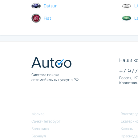
Datsun
L
Fiat
L
Наши к
+7 977
Cистема поиска
Россия, 19
автомобильных услуг в РФ
Кропоткина
Москва
Волгогра
Санкт-Петербург
Екатерин
Балашиха
Казань
Барнаул
Краснода