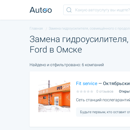
Главная
Замена гидроусилителя, совмещённого с продол
Замена гидроусилителя,
Ford в Омске
Найдено и отфильтровано: 6 компаний
Fit service
— Октябрьски
0 отзывов
Откры
Сеть станций послегаранти
Будьте первым, кто оставит 