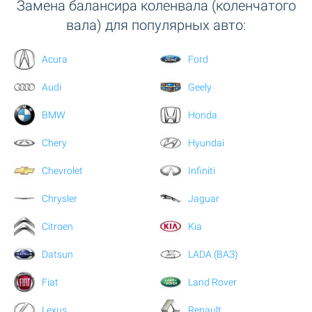
Замена балансира коленвала (коленчатого
вала) для популярных авто:
Acura
Ford
Audi
Geely
BMW
Honda
Chery
Hyundai
Chevrolet
Infiniti
Chrysler
Jaguar
Citroen
Kia
Datsun
LADA (ВАЗ)
Fiat
Land Rover
Lexus
Renault