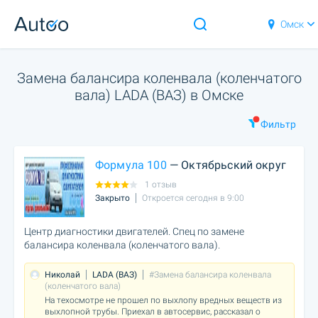
Омск
Замена балансира коленвала (коленчатого
вала) LADA (ВАЗ) в Омске
Фильтр
Формула 100
— Октябрьский округ
1 отзыв
Закрыто
Откроется сегодня в 9:00
Центр диагностики двигателей. Спец по замене
балансира коленвала (коленчатого вала).
Николай
LADA (ВАЗ)
#Замена балансира коленвала
(коленчатого вала)
На техосмотре не прошел по выхлопу вредных веществ из
выхлопной трубы. Приехал в автосервис, рассказал о