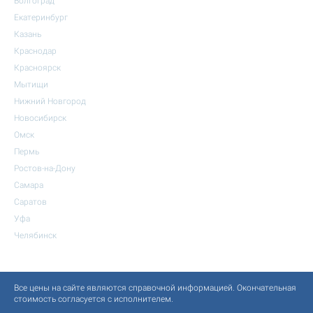
Волгоград
Екатеринбург
Казань
Краснодар
Красноярск
Мытищи
Нижний Новгород
Новосибирск
Омск
Пермь
Ростов-на-Дону
Самара
Саратов
Уфа
Челябинск
Все цены на сайте являются справочной информацией. Окончательная
стоимость согласуется с исполнителем.