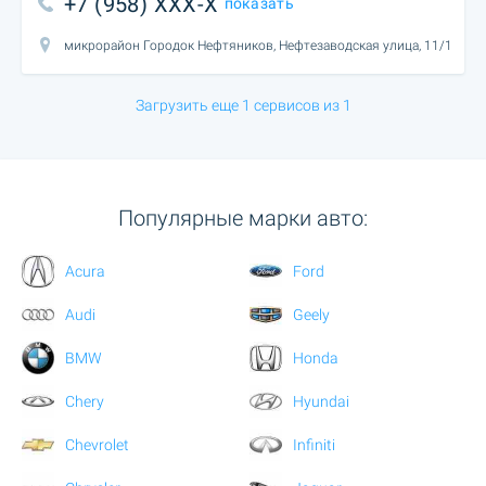
+7 (958) XXX-X
показать
микрорайон Городок Нефтяников, Нефтезаводская улица, 11/1
Загрузить еще 1 сервисов из 1
Популярные марки авто:
Acura
Ford
Audi
Geely
BMW
Honda
Chery
Hyundai
Chevrolet
Infiniti