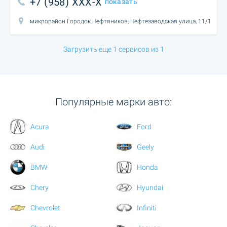
+7 (958) XXX-X
показать
микрорайон Городок Нефтяников, Нефтезаводская улица, 11/1
Загрузить еще 1 сервисов из 1
Популярные марки авто:
Acura
Ford
Audi
Geely
BMW
Honda
Chery
Hyundai
Chevrolet
Infiniti