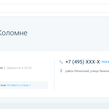
Коломне
+7 (495) XXX-X
пок
то
Закроется в 20:00
район Репинский, улица Ленина
отзыв
Оставить отзыв >