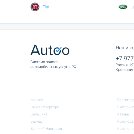
Fiat
L
Наши к
+7 977
Cистема поиска
Россия, 19
автомобильных услуг в РФ
Кропоткина
Москва
Волгогра
Санкт-Петербург
Екатерин
Балашиха
Казань
Барнаул
Краснода
Великий Новгород
Краснояр