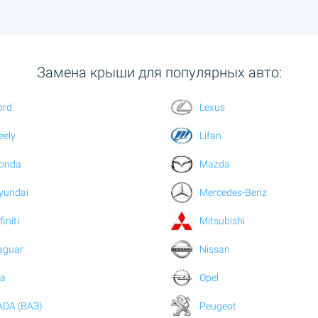
Замена крыши для популярных авто:
ord
Lexus
eely
Lifan
onda
Mazda
yundai
Mercedes-Benz
finiti
Mitsubishi
aguar
Nissan
ia
Opel
ADA (ВАЗ)
Peugeot