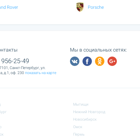
and Rover
Porsche
онтакты
Мы в социальных сетях:
 956-25-49
7101, Санкт-Петербург, ул.
, д.1, оф. 230
показать на карте
д
Мытищи
бург
Нижний Новгород
Новосибирск
р
Омск
ск
Пермь