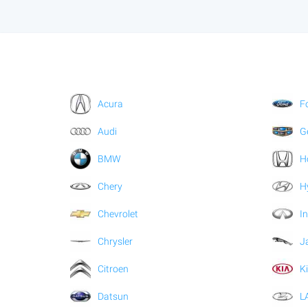
Acura
F
Audi
G
BMW
H
Chery
H
Chevrolet
In
Chrysler
J
Citroen
K
Datsun
L