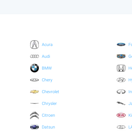
Acura
F
Audi
G
BMW
H
Chery
H
Chevrolet
In
Chrysler
J
Citroen
K
Datsun
L