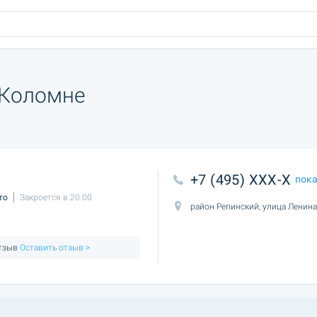
 Коломне
+7 (495) XXX-X
пок
то
Закроется в 20:00
район Репинский, улица Ленина
отзыв
Оставить отзыв >