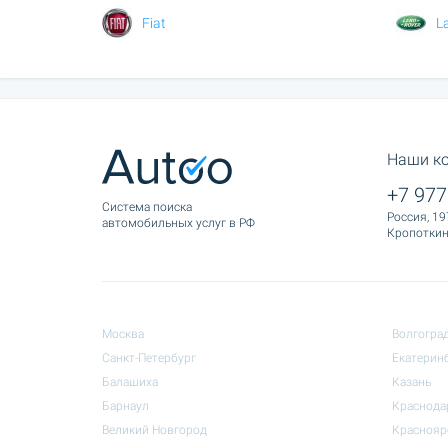
Fiat
L
Наши к
+7 977
Cистема поиска
Россия, 19
автомобильных услуг в РФ
Кропоткина
Москва
Волгогра
Санкт-Петербург
Екатерин
Балашиха
Казань
Барнаул
Краснода
Великий Новгород
Краснояр