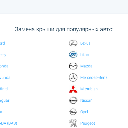
Замена крыши для популярных авто:
ord
Lexus
eely
Lifan
onda
Mazda
yundai
Mercedes-Benz
finiti
Mitsubishi
aguar
Nissan
ia
Opel
ADA (ВАЗ)
Peugeot