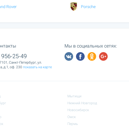
and Rover
Porsche
онтакты
Мы в социальных сетях:
 956-25-49
7101, Санкт-Петербург, ул.
, д.1, оф. 230
показать на карте
д
Мытищи
бург
Нижний Новгород
Новосибирск
р
Омск
ск
Пермь