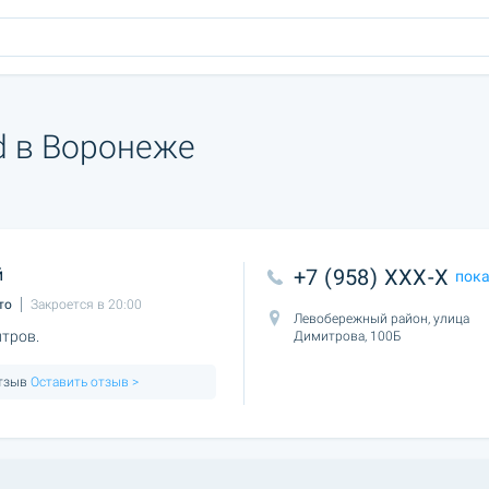
d в Воронеже
й
+7 (958) XXX-X
пок
то
Закроется в 20:00
Левобережный район, улица
нтров.
Димитрова, 100Б
отзыв
Оставить отзыв >