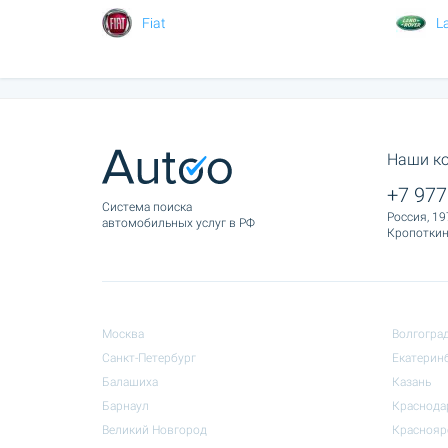
Fiat
L
Наши к
+7 977
Cистема поиска
Россия, 19
автомобильных услуг в РФ
Кропоткина
Москва
Волгогра
Санкт-Петербург
Екатерин
Балашиха
Казань
Барнаул
Краснода
Великий Новгород
Краснояр