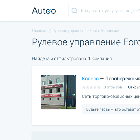
Главная
Рулевое управление Ford в Воронеже
Рулевое управление For
Найдена и отфильтрована: 1 компания
Колесо
— Левобережны
0 отзывов
Откры
Сеть торгово-сервисных це
Будьте первым, кто оставит 