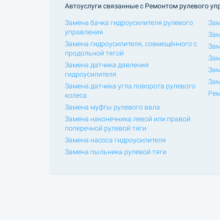
Автоуслуги связанные с Ремонтом рулевого уп
Замена бачка гидроусилителя рулевого
Зам
управления
Зам
Замена гидроусилителя, совмещённого с
Зам
продольной тягой
Зам
Замена датчика давления
Зам
гидроусилителя
Зам
Замена датчика угла поворота рулевого
Рем
колеса
Замена муфты рулевого вала
Замена наконечника левой или правой
поперечной рулевой тяги
Замена насоса гидроусилителя
Замена пыльника рулевой тяги