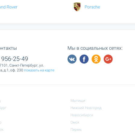
and Rover
Porsche
онтакты
Мы в социальных сетях:
 956-25-49
7101, Санкт-Петербург, ул.
, д.1, оф. 230
показать на карте
д
Мытищи
бург
Нижний Новгород
Новосибирск
р
Омск
ск
Пермь