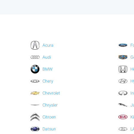
Acura
F
Audi
G
BMW
H
Chery
H
Chevrolet
In
Chrysler
J
Citroen
K
Datsun
L