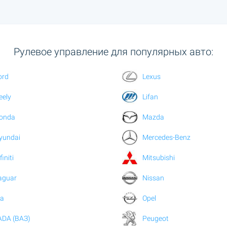
Рулевое управление для популярных авто:
ord
Lexus
eely
Lifan
onda
Mazda
yundai
Mercedes-Benz
finiti
Mitsubishi
aguar
Nissan
ia
Opel
ADA (ВАЗ)
Peugeot