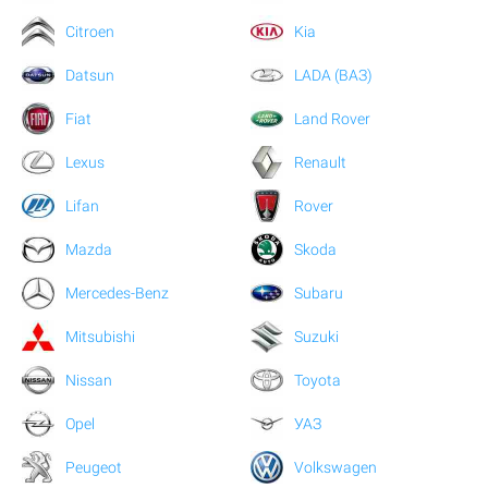
Citroen
Kia
Datsun
LADA (ВАЗ)
Fiat
Land Rover
Lexus
Renault
Lifan
Rover
Mazda
Skoda
Mercedes-Benz
Subaru
Mitsubishi
Suzuki
Nissan
Toyota
Opel
УАЗ
Peugeot
Volkswagen