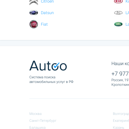
Citroen
K
Datsun
L
Fiat
L
Наши к
+7 977
Cистема поиска
Россия, 19
автомобильных услуг в РФ
Кропоткина
Москва
Волгогра
Санкт-Петербург
Екатерин
Балашиха
Казань