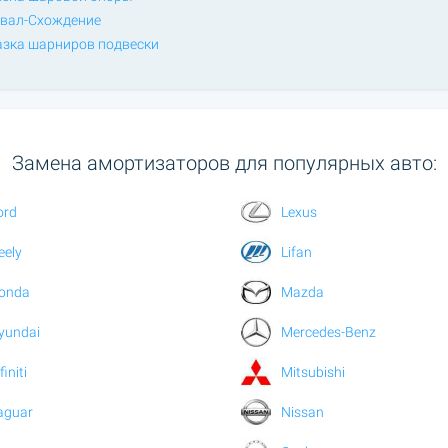
вал-Схождение
зка шарниров подвески
Замена амортизаторов для популярных авто:
ord
Lexus
eely
Lifan
onda
Mazda
yundai
Mercedes-Benz
finiti
Mitsubishi
aguar
Nissan