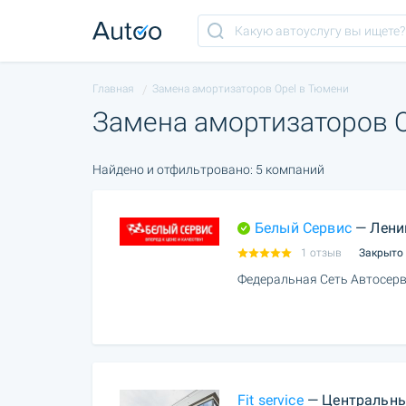
Главная
Замена амортизаторов Opel в Тюмени
Замена амортизаторов 
Найдено и отфильтровано: 5 компаний
Белый Сервис
— Лени
1 отзыв
Закрыто
Федеральная Сеть Автосерв
Fit service
— Центральны