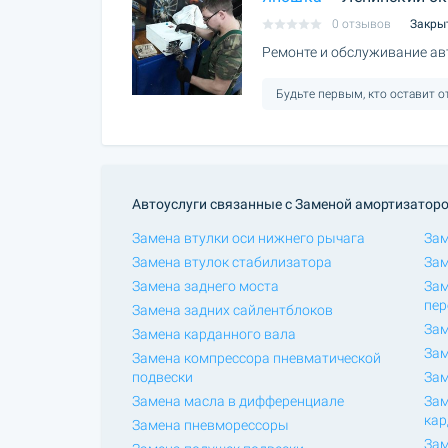
0 отзывов
Закры
Ремонте и обслуживание ав
Будьте первым, кто оставит 
Автоуслуги связанные с Заменой амортизаторо
Замена втулки оси нижнего рычага
Зам
Замена втулок стабилизатора
Зам
Замена заднего моста
Зам
пер
Замена задних сайлентблоков
Зам
Замена карданного вала
Зам
Замена компрессора пневматической
подвески
Зам
Замена масла в дифференциале
Зам
кар
Замена пневморессоры
Зам