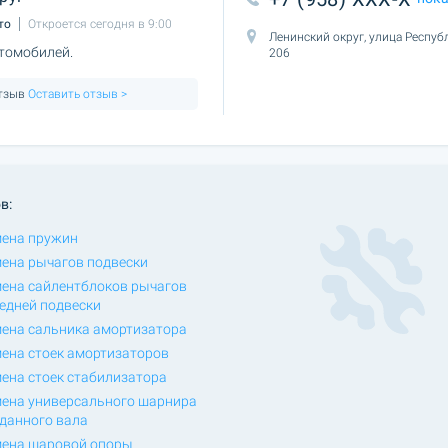
то
Откроется сегодня в 9:00
Ленинский округ, улица Респуб
томобилей.
206
отзыв
Оставить отзыв >
в:
ена пружин
ена рычагов подвески
ена сайлентблоков рычагов
едней подвески
ена сальника амортизатора
ена стоек амортизаторов
ена стоек стабилизатора
ена универсального шарнира
данного вала
ена шаровой опоры