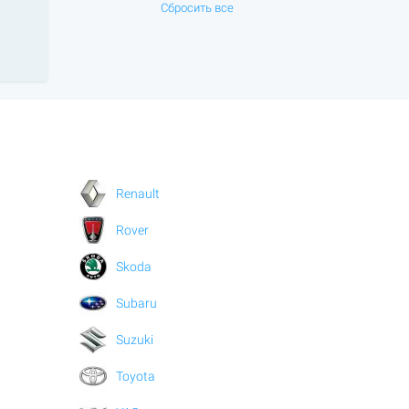
Сбросить все
Renault
Rover
Skoda
Subaru
Suzuki
Toyota