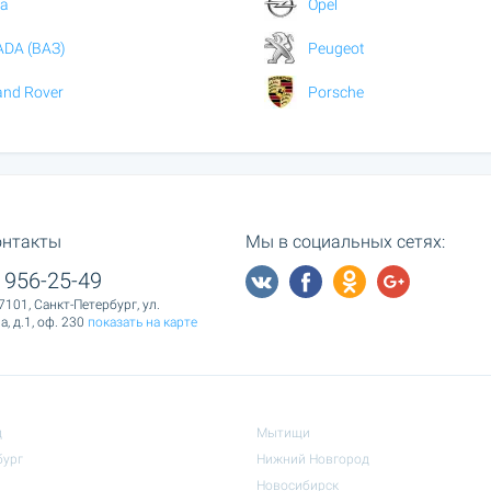
ia
Opel
ADA (ВАЗ)
Peugeot
and Rover
Porsche
онтакты
Мы в социальных сетях:
 956-25-49
7101, Санкт-Петербург, ул.
, д.1, оф. 230
показать на карте
д
Мытищи
бург
Нижний Новгород
Новосибирск