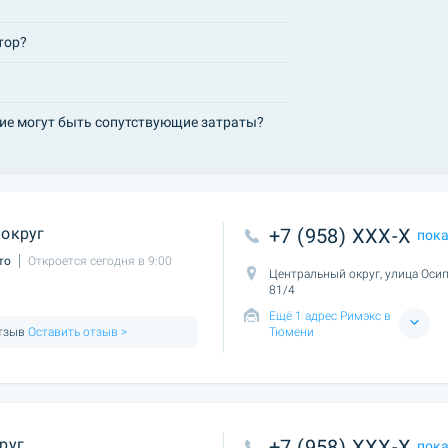
тор?
кие могут быть сопутствующие затраты?
округ
+7 (958) XXX-X
пок
то
Откроется сегодня в 9:00
Центральный округ, улица Осип
81/4
Ещё 1 адрес Римэкс в
отзыв
Оставить отзыв >
Тюмени
руг
+7 (958) XXX-X
пок