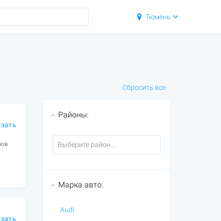
Тюмень
Сбросить все
Районы:
азать
нов
Марка авто:
Audi
азать