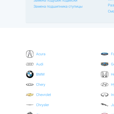
Замена подушек подвески
Раз
Замена подшипника ступицы
Сма
Acura
F
Audi
G
BMW
H
Chery
H
Chevrolet
In
Chrysler
J