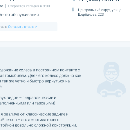
то
Откроется сегодня в 9:00
Центральный округ, улица
йного обслуживания.
Щербакова, 223
отзыв
Оставить отзыв >
держание колеса в постоянном контакте с
 автомобилем. Для чего колесо должно как
 так же четко и быстро вернуться на
е.
ух видов – гидравлические и
наполненными или газовыми).
я различают классические задние и
cPherson – это амортизаторы с
стойкой довольно сложной конструкции.