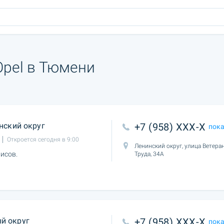
Opel в Тюмени
нский округ
+7 (958) XXX-X
пок
Откроется сегодня в 9:00
Ленинский округ, улица Ветера
исов.
Труда, 34А
й округ
+7 (958) XXX-X
пок