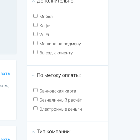
Дополнительно:
Мойка
Кафе
Wi-Fi
Машина на подмену
Выезд к клиенту
азать
По методу оплаты:
енко,
Банковская карта
Безналичный расчёт
Электронные деньги
Тип компании:
азать