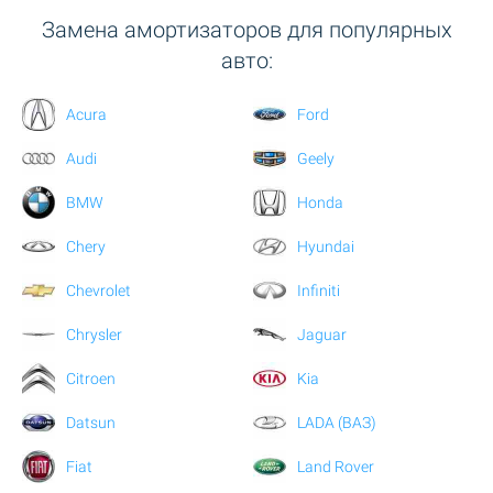
Замена амортизаторов для популярных
авто:
Acura
Ford
Audi
Geely
BMW
Honda
Chery
Hyundai
Chevrolet
Infiniti
Chrysler
Jaguar
Citroen
Kia
Datsun
LADA (ВАЗ)
Fiat
Land Rover