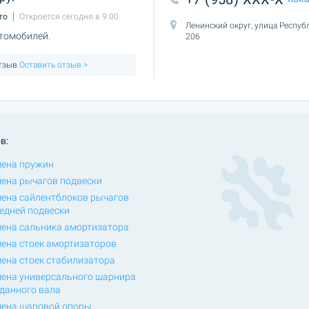
то
Откроется сегодня в 9:00
Ленинский округ, улица Респуб
томобилей.
206
отзыв
Оставить отзыв >
в:
ена пружин
ена рычагов подвески
ена сайлентблоков рычагов
едней подвески
ена сальника амортизатора
ена стоек амортизаторов
ена стоек стабилизатора
ена универсального шарнира
данного вала
ена шаровой опоры