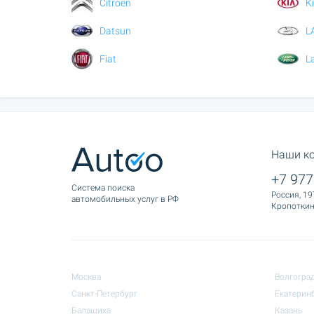
Citroen
K
Datsun
L
Fiat
L
Наши к
+7 977
Cистема поиска
Россия, 19
автомобильных услуг в РФ
Кропоткина
Москва
Волгогра
Санкт-Петербург
Екатерин
Балашиха
Казань