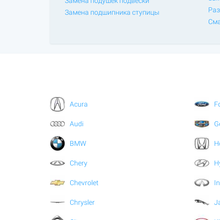
Замена подушек подвески
Раз
Замена подшипника ступицы
Сма
Acura
F
Audi
G
BMW
H
Chery
H
Chevrolet
In
Chrysler
J