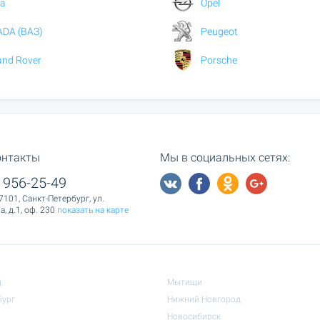
ia
Opel
ADA (ВАЗ)
Peugeot
and Rover
Porsche
онтакты
Мы в социальных сетях:
 956-25-49
7101, Санкт-Петербург, ул.
, д.1, оф. 230
показать на карте
д
Мытищи
бург
Нижний Новгород
Новосибирск