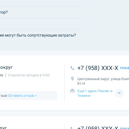
тор?
кие могут быть сопутствующие затраты?
округ
+7 (958) XXX-X
пок
то
Откроется сегодня в 9:00
Центральный округ, улица Осип
81/4
Ещё 1 адрес Римэкс в
отзыв
Оставить отзыв >
Тюмени
руг
+7 (958) XXX-X
пок