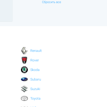
Сбросить все
Renault
Rover
Skoda
Subaru
Suzuki
Toyota