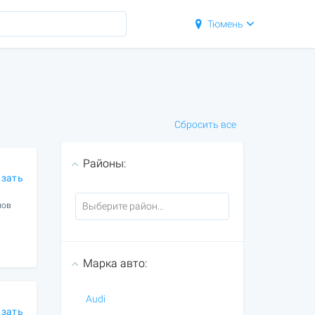
Тюмень
Сбросить все
Районы:
азать
нов
Марка авто:
Audi
азать