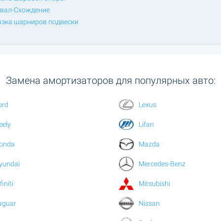
вал-Схождение
зка шарниров подвески
Замена амортизаторов для популярных авто:
ord
Lexus
eely
Lifan
onda
Mazda
yundai
Mercedes-Benz
finiti
Mitsubishi
aguar
Nissan