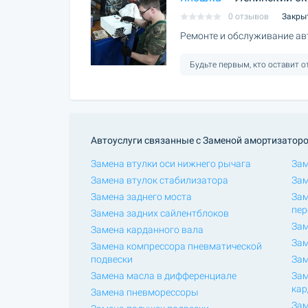
0 отзывов
Закры
Ремонте и обслуживание ав
Будьте первым, кто оставит 
Автоуслуги связанные с Заменой амортизаторо
Замена втулки оси нижнего рычага
Зам
Замена втулок стабилизатора
Зам
Замена заднего моста
Зам
пер
Замена задних сайлентблоков
Зам
Замена карданного вала
Зам
Замена компрессора пневматической
подвески
Зам
Замена масла в дифференциале
Зам
кар
Замена пневморессоры
Зам