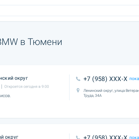
 BMW в Тюмени
нский округ
+7 (958) XXX-X
пок
Откроется сегодня в 9:00
Ленинский округ, улица Ветера
исов.
Труда, 34А
й округ
+7 (958) XXX-X
пок