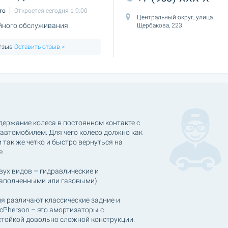
то
Откроется сегодня в 9:00
Центральный округ, улица
йного обслуживания.
Щербакова, 223
отзыв
Оставить отзыв >
держание колеса в постоянном контакте с
 автомобилем. Для чего колесо должно как
 так же четко и быстро вернуться на
е.
ух видов – гидравлические и
наполненными или газовыми).
я различают классические задние и
cPherson – это амортизаторы с
стойкой довольно сложной конструкции.