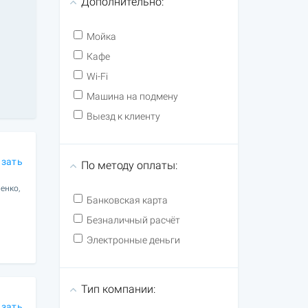
Дополнительно:
Мойка
Кафе
Wi-Fi
Машина на подмену
Выезд к клиенту
азать
По методу оплаты:
енко,
Банковская карта
Безналичный расчёт
Электронные деньги
Тип компании:
азать