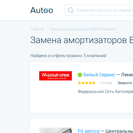
Главная
Замена амортизаторов BMW в Тюмени
Замена амортизаторов
Найдено и отфильтровано: 5 компаний
Белый Сервис
— Лени
1 отзыв
Закрыто
Федеральная Сеть Автосерв
Fit service
— Центральны