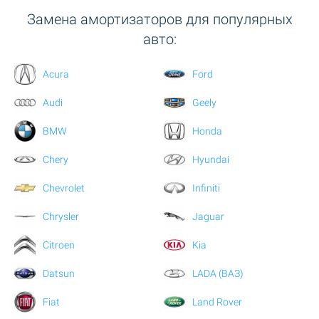
Замена амортизаторов для популярных
авто:
Acura
Ford
Audi
Geely
BMW
Honda
Chery
Hyundai
Chevrolet
Infiniti
Chrysler
Jaguar
Citroen
Kia
Datsun
LADA (ВАЗ)
Fiat
Land Rover