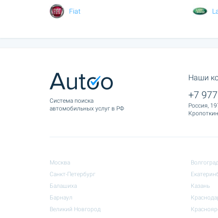
Fiat
L
Наши к
+7 977
Cистема поиска
Россия, 19
автомобильных услуг в РФ
Кропоткина
Москва
Волгогра
Санкт-Петербург
Екатерин
Балашиха
Казань
Барнаул
Краснода
Великий Новгород
Краснояр