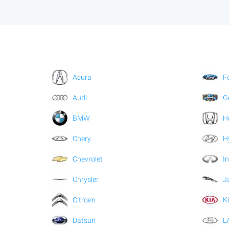
Acura
F
Audi
G
BMW
H
Chery
H
Chevrolet
In
Chrysler
J
Citroen
K
Datsun
L