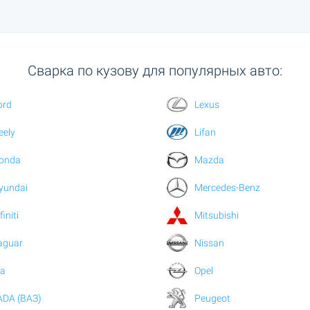
Сварка по кузову для популярных авто:
ord
Lexus
eely
Lifan
onda
Mazda
yundai
Mercedes-Benz
finiti
Mitsubishi
aguar
Nissan
ia
Opel
ADA (ВАЗ)
Peugeot