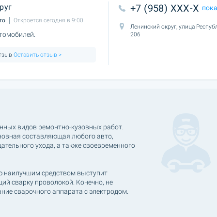
руг
+7 (958) XXX-X
пок
то
Откроется сегодня в 9:00
Ленинский округ, улица Респуб
томобилей.
206
отзыв
Оставить отзыв >
енных видов ремонтно-кузовных работ.
сновная составляющая любого авто,
щательного ухода, а также своевременного
ю наилучшим средством выступит
ий сварку проволокой. Конечно, не
ание сварочного аппарата с электродом.