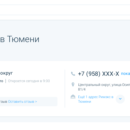
n в Тюмени
округ
+7 (958) XXX-X
пок
то
Откроется сегодня в 9:00
Центральный округ, улица Осип
81/4
Ещё 1 адрес Римэкс в
отзыв
Оставить отзыв >
Тюмени