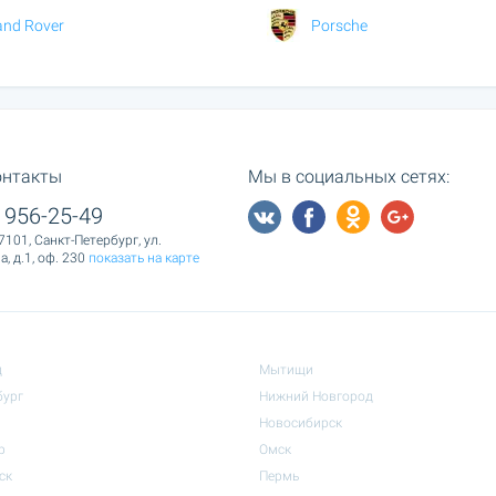
and Rover
Porsche
онтакты
Мы в социальных сетях:
 956-25-49
7101, Санкт-Петербург, ул.
, д.1, оф. 230
показать на карте
д
Мытищи
бург
Нижний Новгород
Новосибирск
р
Омск
ск
Пермь