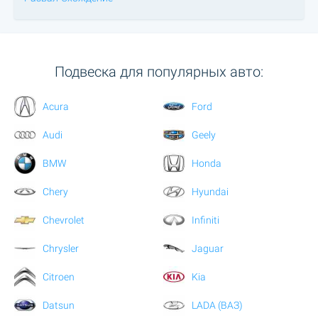
Подвеска для популярных авто:
Acura
Ford
Audi
Geely
BMW
Honda
Chery
Hyundai
Chevrolet
Infiniti
Chrysler
Jaguar
Citroen
Kia
Datsun
LADA (ВАЗ)