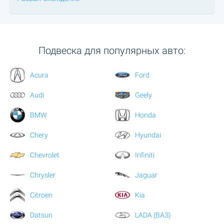
Подвеска для популярных авто:
Acura
Ford
Audi
Geely
BMW
Honda
Chery
Hyundai
Chevrolet
Infiniti
Chrysler
Jaguar
Citroen
Kia
Datsun
LADA (ВАЗ)