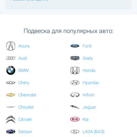
Подвеска для популярных авто:
Acura
Ford
Audi
Geely
BMW
Honda
Chery
Hyundai
Chevrolet
Infiniti
Chrysler
Jaguar
Citroen
Kia
Datsun
LADA (ВАЗ)