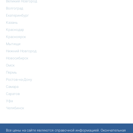
Великий Новгород
Волгоград
Екатеринбург
Казань
Краснодар
Красноярск
Мытищи
Нижний Новгород
Новосибирск
Омск
Пермь
Ростов-на-Дону
Самара
Саратов
Уфа
Челябинск
Все цены на сайте являются справочной информацией. Окончательная