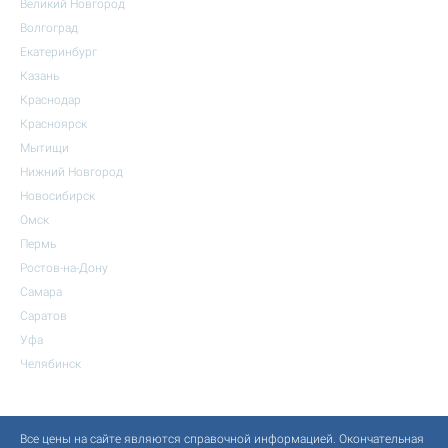
Великий Новгород
Волгоград
Екатеринбург
Казань
Краснодар
Красноярск
Мытищи
Нижний Новгород
Новосибирск
Омск
Пермь
Ростов-на-Дону
Самара
Саратов
Уфа
Челябинск
Все цены на сайте являются справочной информацией. Окончательная