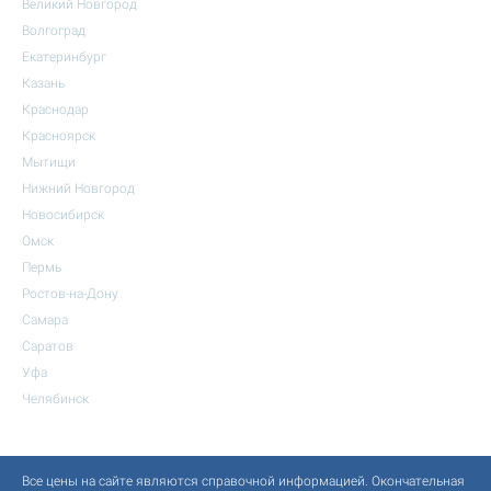
Великий Новгород
Волгоград
Екатеринбург
Казань
Краснодар
Красноярск
Мытищи
Нижний Новгород
Новосибирск
Омск
Пермь
Ростов-на-Дону
Самара
Саратов
Уфа
Челябинск
Все цены на сайте являются справочной информацией. Окончательная