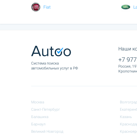
Fiat
L
Наши к
+7 977
Cистема поиска
Россия, 19
автомобильных услуг в РФ
Кропоткина
Москва
Волгогра
Санкт-Петербург
Екатерин
Балашиха
Казань
Барнаул
Краснода
Великий Новгород
Краснояр