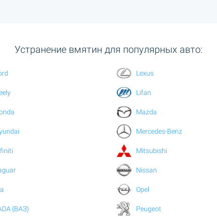
Устранение вмятин для популярных авто:
ord
Lexus
eely
Lifan
onda
Mazda
yundai
Mercedes-Benz
finiti
Mitsubishi
aguar
Nissan
ia
Opel
ADA (ВАЗ)
Peugeot