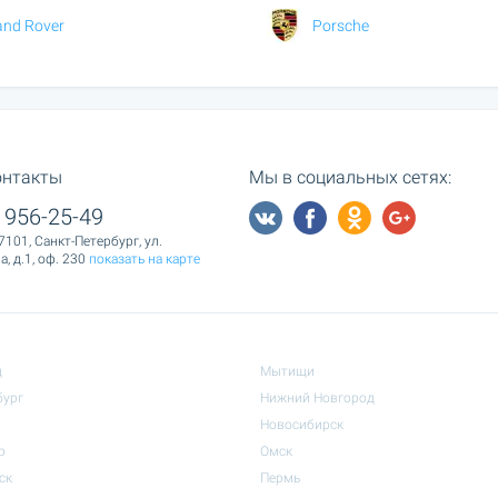
and Rover
Porsche
онтакты
Мы в социальных сетях:
 956-25-49
7101, Санкт-Петербург, ул.
, д.1, оф. 230
показать на карте
д
Мытищи
бург
Нижний Новгород
Новосибирск
р
Омск
ск
Пермь