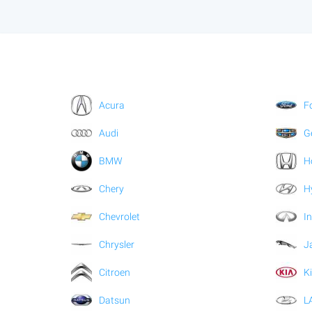
Acura
F
Audi
G
BMW
H
Chery
H
Chevrolet
In
Chrysler
J
Citroen
K
Datsun
L