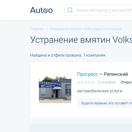
Главная
Устранение вмятин Volkswagen в Коломне
Устранение вмятин Volk
Найдена и отфильтрована: 1 компания
Прогресс
— Репинский
0 отзывов
Откры
автомобильные услуги.
Будьте первым, кто оставит 