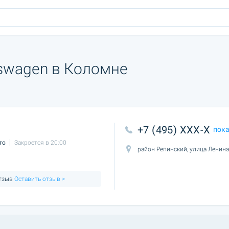
swagen в Коломне
+7 (495) XXX-X
пок
то
Закроется в 20:00
район Репинский, улица Ленина
отзыв
Оставить отзыв >