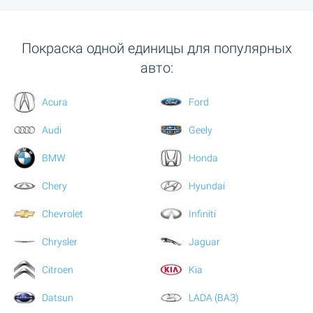
Покраска одной единицы для популярных
авто:
Acura
Ford
Audi
Geely
BMW
Honda
Chery
Hyundai
Chevrolet
Infiniti
Chrysler
Jaguar
Citroen
Kia
Datsun
LADA (ВАЗ)