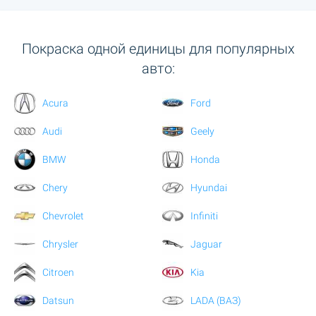
Покраска одной единицы для популярных
авто:
Acura
Ford
Audi
Geely
BMW
Honda
Chery
Hyundai
Chevrolet
Infiniti
Chrysler
Jaguar
Citroen
Kia
Datsun
LADA (ВАЗ)