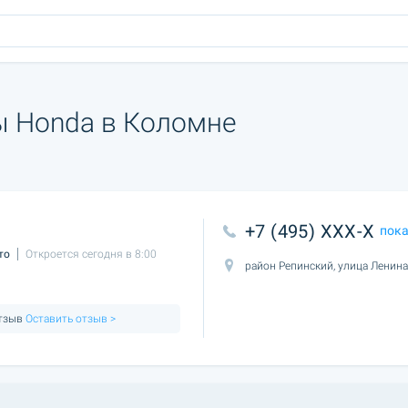
ы Honda в Коломне
+7 (495) XXX-X
пок
то
Откроется сегодня в 8:00
район Репинский, улица Ленина
отзыв
Оставить отзыв >