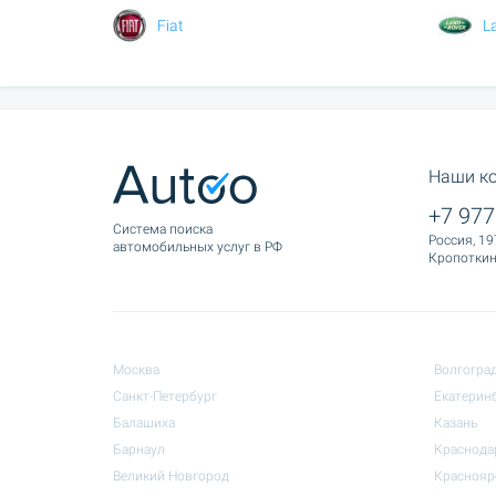
Fiat
L
Наши к
+7 977
Cистема поиска
Россия, 19
автомобильных услуг в РФ
Кропоткина
Москва
Волгогра
Санкт-Петербург
Екатерин
Балашиха
Казань
Барнаул
Краснода
Великий Новгород
Краснояр