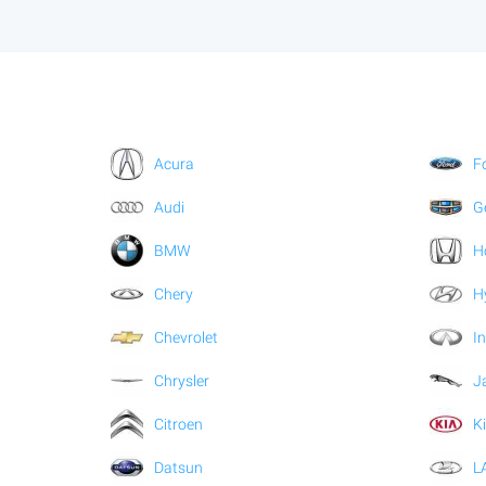
Acura
F
Audi
G
BMW
H
Chery
H
Chevrolet
In
Chrysler
J
Citroen
K
Datsun
L