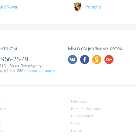
and Rover
Porsche
онтакты
Мы в социальных сетях:
 956-25-49
7101, Санкт-Петербург, ул.
, д.1, оф. 230
показать на карте
д
Мытищи
бург
Нижний Новгород
Новосибирск
р
Омск
ск
Пермь