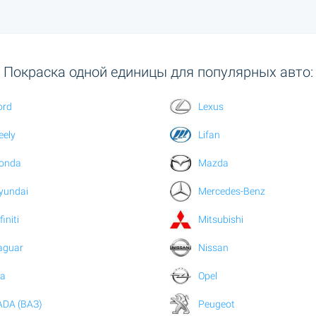
Покраска одной единицы для популярных авто:
ord
Lexus
eely
Lifan
onda
Mazda
yundai
Mercedes-Benz
finiti
Mitsubishi
aguar
Nissan
ia
Opel
ADA (ВАЗ)
Peugeot